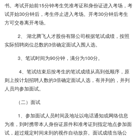
书。考试开始前
15
分钟考生凭准考证和身份证进入考场，考
试开始
30
分钟后，考生停止进入考场。开考
30
分钟后考生
方可交卷离开考场。
2、 湖北腾飞人才股份有限公司根据笔试成绩，按照
实际招聘岗位总数的
3
倍确定面试入围人选。
3、笔试时间为
90
分钟，满分为
100
分。
4、笔试结束后按考生的笔试成绩从高到低顺序，原
则上按计划招聘人数的
3
倍确定面试人选，有并列的，并列
人员均参加面试。
（二）面试
1、参加面试人员时间及地址以电话通知或网络信息
为准，到时携带本人身份证原件和准考证到指定地点参加面
试，超过规定时间未到的视作自动放弃。面试成绩当场公