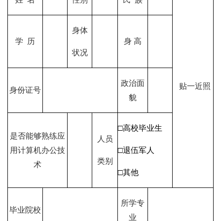
身体
学
历
身 高
状况
政治面
贴一近照
身份证号
貌
□高校毕业生
是否能够熟练应
人员
用计算机办公技
□退伍军人
类别
术
□其他
所学专
毕业院校
业