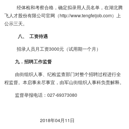
经体检和考察合格，确定拟录用人员名单，在湖北腾
飞人才股份有限公司官网（
http://www.tengfeijob.com
）上
公示三天。
八、
工资待遇
招录人员月工资
3000
元（试用期一个月）
九．招聘工作监督
由街组织人事、纪检监查部门对整个招聘过程进行全
程监督。本启事未尽事宜，由军山街组织人事科负责解释。
监督举报电话：
027-69373080
2018年
04
月
11
日