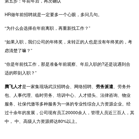
第五步：年前年后，再次确认
HR做年前招聘就是一定要多一个心眼，多问几句。
“为什么会选择在年前离职，再重新找工作？”
“如果入职，我们公司的年终奖，未转正的人也是没有年终奖的，考
虑清楚了嘛？”
“你是年前找工作，那是准备年前观察、年后入职的
?
还是说遇到合
适的即刻入职？”
腾飞人才
是一家集现场武汉招聘会、网络招聘、
劳务派遣
、劳务外
包、人事代理、临时劳务、培训中心、人才猎头、法律咨询、物业
服务、社保代缴等多种服务为一体的专业性综合人力资源企业。经
过十余年的发展，公司现有员工
20000
余人，管理人员近三百人，其
中， 中、高级人力资源师达
80%
以上。