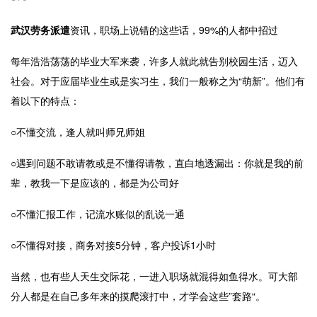
武汉劳务派遣
资讯，职场上说错的这些话，
99%
的人都中招过
每年浩浩荡荡的毕业大军来袭，许多人就此就告别校园生活，迈入
社会。对于应届毕业生或是实习生，我们一般称之为“萌新”。他们有
着以下的特点：
○不懂交流，逢人就叫师兄师姐
○遇到问题不敢请教或是不懂得请教，直白地透漏出：你就是我的前
辈，教我一下是应该的，都是为公司好
○不懂汇报工作，记流水账似的乱说一通
○不懂得对接，商务对接
5
分钟，客户投诉
1
小时
当然，也有些人天生交际花，一进入职场就混得如鱼得水。可大部
分人都是在自己多年来的摸爬滚打中，才学会这些”套路“。