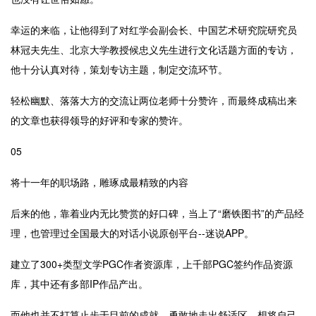
幸运的来临，让他得到了对红学会副会长、中国艺术研究院研究员
林冠夫先生、北京大学教授候忠义先生进行文化话题方面的专访，
他十分认真对待，策划专访主题，制定交流环节。
轻松幽默、落落大方的交流让两位老师十分赞许，而最终成稿出来
的文章也获得领导的好评和专家的赞许。
05
将十一年的职场路，雕琢成最精致的内容
后来的他，靠着业内无比赞赏的好口碑，当上了“磨铁图书”的产品经
理，也管理过全国最大的对话小说原创平台
--
迷说
APP
。
建立了
300+
类型文学
PGC
作者资源库，上千部
PGC
签约作品资源
库，其中还有多部
IP
作品产出。
而他也并不打算止步于目前的成就，勇敢地走出舒适区，想将自己