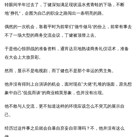
转眼间半年过去了，丁健深知满足现状温水煮青蛙的下场，不断
地”挣扎“，企图为自己的职业之路闯出一条明亮的路。
偶然的一次机会，靠着平时为前辈们”做牛做马“的份上，前辈有事去
不了一场大型的商务交流会议，丁健被顶替上去。
于是他心惊胆战的准备资料，通宵达旦地熟读商务礼仪话术，准备
在大会上大放异彩。
然而，显示不是电视剧，而丁健也不是那个幸运的男主角。
他并没有得到上台演讲的机会，面对现在”大佬“扎堆的场面，原先想
象中自己”侃侃而谈“的商业精英形象，也并没有出现。
他不敢与人交流，更不知道这样的环境应该怎么不突兀的展示自
己。
经历过这件事之后就会自暴自弃妄自菲薄吗？不，他并没有这么
做。